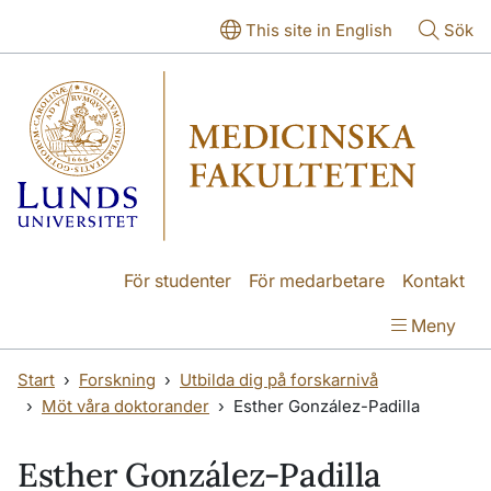
Hoppa till huvudinnehåll
Hoppa till huvudinnehåll
This site in English
Sök
För studenter
För medarbetare
Kontakt
Meny
Start
Forskning
Utbilda dig på forskarnivå
Möt våra doktorander
Esther González-Padilla
Esther González-Padilla