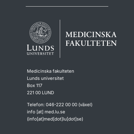
Medicinska fakulteten
Lunds universitet
Box 117
221 00 LUND
Telefon: 046-222 00 00 (växel)
info
[at]
med
.
lu
.
se
(info[at]med[dot]lu[dot]se)