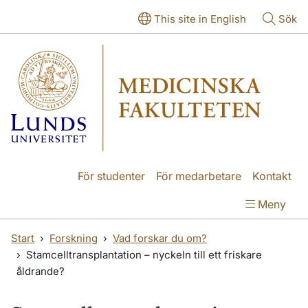
Hoppa till huvudinnehåll
Hoppa till huvudinnehåll
This site in English
Sök
För studenter
För medarbetare
Kontakt
Meny
Start
Forskning
Vad forskar du om?
Stamcelltransplantation – nyckeln till ett friskare
åldrande?