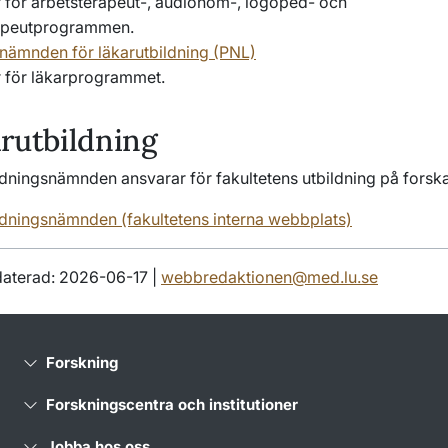
 för arbetsterapeut-, audionom-, logoped- och
rapeutprogrammen.
ämnden för läkarutbildning (PNL)
 för läkarprogrammet.
rutbildning
ldningsnämnden ansvarar för fakultetens utbildning på forska
ldningsnämnden (fakultetens interna webbplats)
aterad: 2026-06-17 |
webbredaktionen@med.lu.se
Forskning
Forskningscentra och institutioner
Jobba hos oss