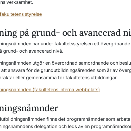
tens verksamhet.
fakultetens styrelse
ning på grund- och avancerad n
ningsnämnden har under fakultetsstyrelsen ett övergripande
på grund- och avancerad nivå.
dningsnämnden utgör en överordnad samordnande och beslu
 att ansvara för de grundutbildningsärenden som är av över
araktär eller gemensamma för fakultetens utbildningar.
ningsnämnden (fakultetens interna webbplats)
dningsnämnder
dutbildningsnämnden finns det programnämnder som arbeta
dningsnämndens delegation och leds av en programnämndso