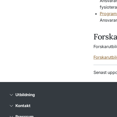
Ansvarar
fysiote
Programn
Ansvarar
Forska
Forskarutbi
Forskarutbi
Senast uppd
Utbildning
Kontakt
Pressrum