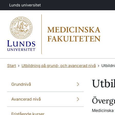
Hoppa till huvudinnehåll
Hoppa till huvudinnehåll
Lunds universitet
Start
Utbildning på grund- och avancerad nivå
Utbildn
Utbi
Grundnivå
Övergr
Avancerad nivå
Medicinska f
Fristående kurser