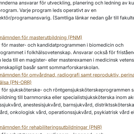
derna ansvarar för utveckling, planering och ledning av ku
program. Varje program leds operativt av en
tör/programansvarig. (Samtliga länkar nedan går till fakult
)
nämnden för masterutbildning (PNM)
 för master- och kandidatprogrammen i biomedicin och
ogrammet i folkhälsovetenskap. Ansvarar också för friståen
 leda till en magister- eller masterexamen i medicinsk veten
enskapligt basår samt sommarforskarskolan.
ämnden för omvårdnad, radiografi samt reproduktiv, perina
hälsa (PN-ORR)
 för sjuksköterske- och röntgensjuksköterskeprogrammen 
ildning till barnmorska eller specialistsjuksköterska inom ak
sjukvård, anestesisjukvård, barnsjukvård, distriktssköterska
vård, onkologisk vård, operationssjukvård, psykiatrisk vård e
ämnden för rehabiliteringsutbildningar (PNR)