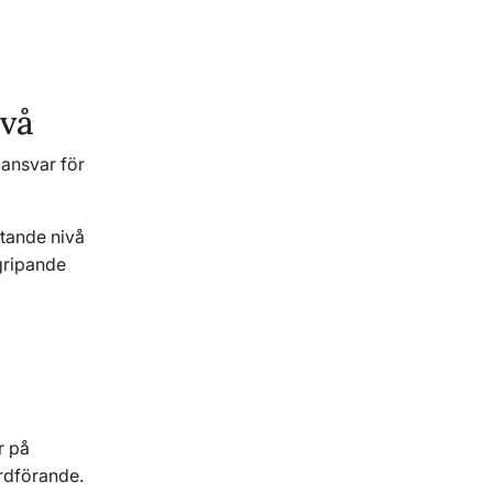
ivå
 ansvar för
tande nivå
gripande
r på
rdförande.