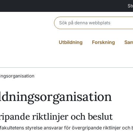
St
Header search
Utbildning
Forskning
Sam
ingsorganisation
ldningsorganisation
ipande riktlinjer och beslut
akultetens styrelse ansvarar för övergripande riktlinjer och