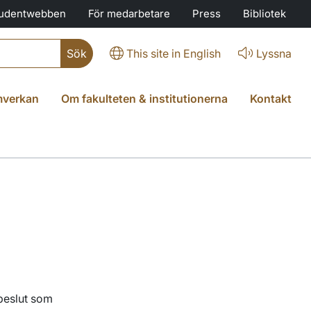
udentwebben
För medarbetare
Press
Bibliotek
This site in English
Lyssna
verkan
Om fakulteten & institutionerna
Kontakt
 beslut som