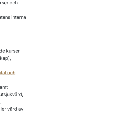
rser och
etens interna
de kurser
skap),
tal och
samt
utsjukvård,
,
ller vård av