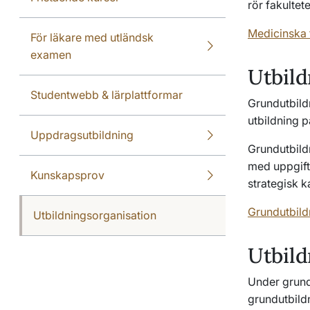
rör fakulte
Medicinska 
För läkare med utländsk
examen
Utbild
Studentwebb & lärplattformar
Grundutbild
utbildning 
Uppdragsutbildning
Grundutbil
med uppgift
Kunskapsprov
strategisk k
Grundutbild
Utbildningsorganisation
Utbil
Under grun
grundutbil