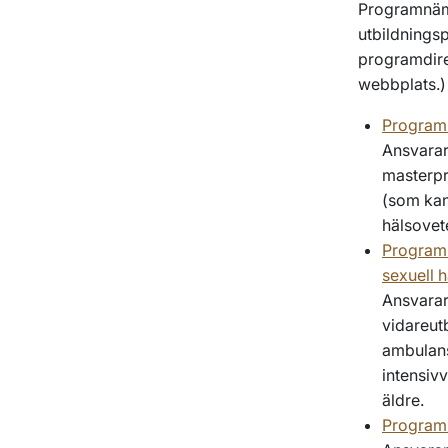
Programnämn
utbildnings
programdirek
webbplats.
Program
Ansvarar
masterpr
(som kan
hälsovet
Programn
sexuell 
Ansvarar
vidareutb
ambulans
intensiv
äldre.
Programn