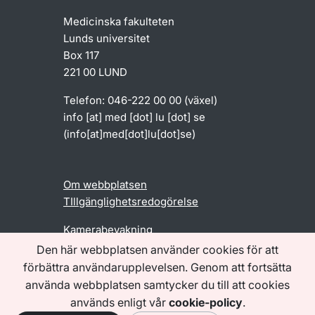
Medicinska fakulteten
Lunds universitet
Box 117
221 00 LUND
Telefon: 046-222 00 00 (växel)
info
[at]
med
[dot]
lu
[dot]
se
(info[at]med[dot]lu[dot]se)
Om webbplatsen
TIllgänglighetsredogörelse
Kamerabevakning
Den här webbplatsen använder cookies för att
förbättra användarupplevelsen. Genom att fortsätta
Följ oss
använda webbplatsen samtycker du till att cookies
används enligt vår
cookie-policy
.