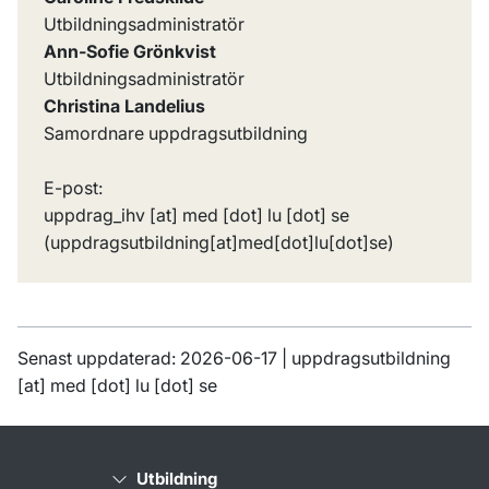
Utbildningsadministratör
Ann-Sofie Grönkvist
Utbildningsadministratör
Christina Landelius
Samordnare uppdragsutbildning
E-post:
uppdrag_ihv
[at]
med
[dot]
lu
[dot]
se
(uppdragsutbildning[at]med[dot]lu[dot]se)
Senast uppdaterad: 2026-06-17 |
uppdragsutbildning
[at]
med
[dot]
lu
[dot]
se
Utbildning