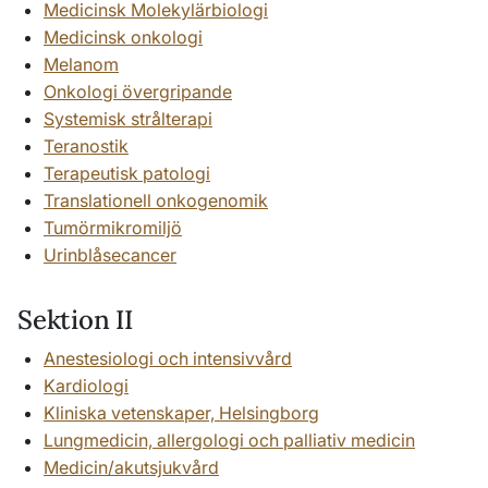
Medicinsk Molekylärbiologi
Medicinsk onkologi
Melanom
Onkologi övergripande
Systemisk strålterapi
Teranostik
Terapeutisk patologi
Translationell onkogenomik
Tumörmikromiljö
Urinblåsecancer
Sektion II
Anestesiologi och intensivvård
Kardiologi
Kliniska vetenskaper, Helsingborg
Lungmedicin, allergologi och palliativ medicin
Medicin/akutsjukvård