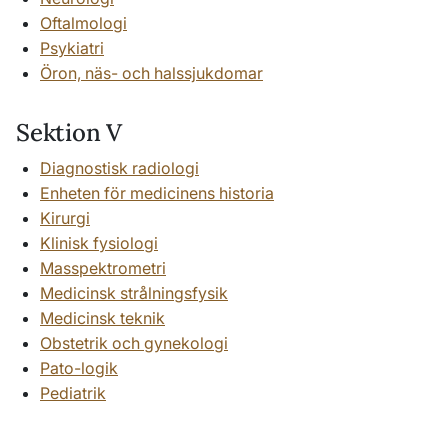
Oftalmologi
Psykiatri
Öron, näs- och halssjukdomar
Sektion V
Diagnostisk radiologi
Enheten för medicinens historia
Kirurgi
Klinisk fysiologi
Masspektrometri
Medicinsk strålningsfysik
Medicinsk teknik
Obstetrik och gynekologi
Pato-logik
Pediatrik