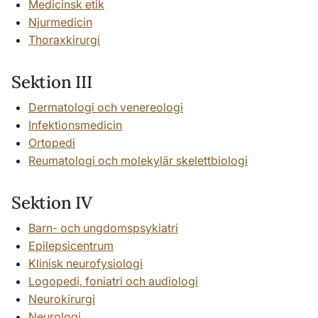
Medicinsk etik
Njurmedicin
Thoraxkirurgi
Sektion III
Dermatologi och venereologi
Infektionsmedicin
Ortopedi
Reumatologi och molekylär skelettbiologi
Sektion IV
Barn- och ungdomspsykiatri
Epilepsicentrum
Klinisk neurofysiologi
Logopedi, foniatri och audiologi
Neurokirurgi
Neurologi