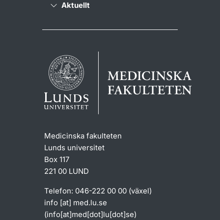
Aktuellt
Medicinska fakulteten
Lunds universitet
Box 117
221 00 LUND
Telefon: 046-222 00 00 (växel)
info
[at]
med
.
lu
.
se
(info[at]med[dot]lu[dot]se)